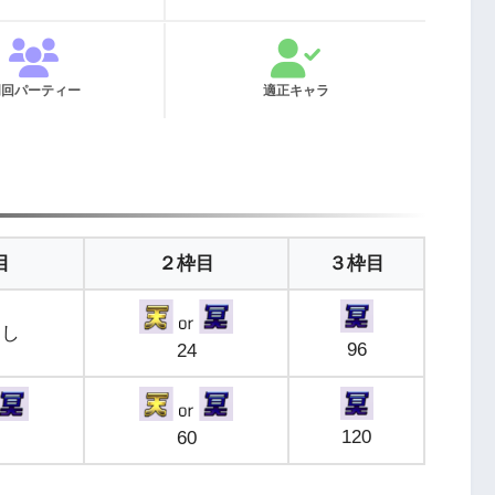
周回パーティー
適正キャラ
目
２枠目
３枠目
なし
96
24
120
60