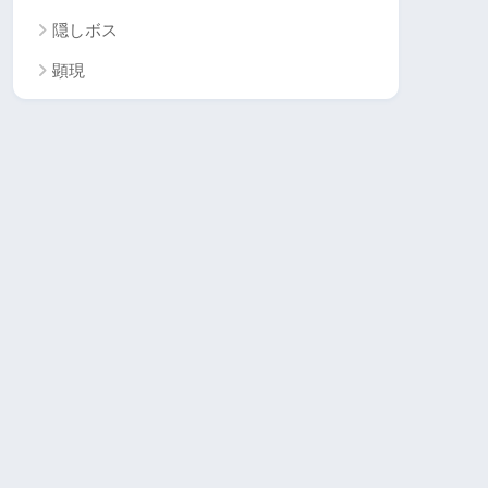
隠しボス
顕現