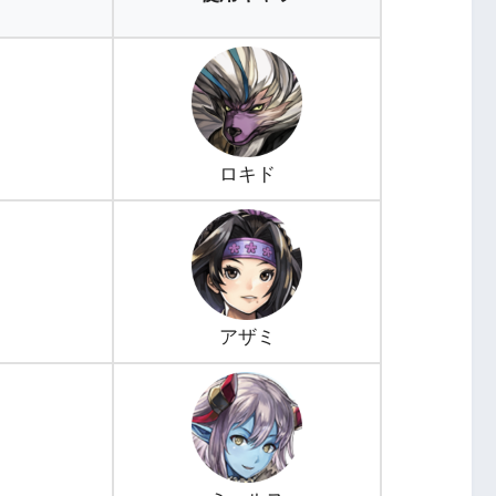
ロキド
アザミ