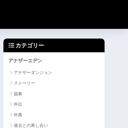
カテゴリー
アナザーエデン
アナザーダンジョン
ストーリー
協奏
外伝
外典
過去との果し合い