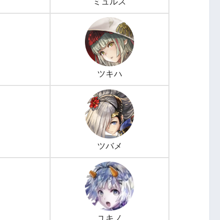
ミュルス
ツキハ
ツバメ
ユキノ