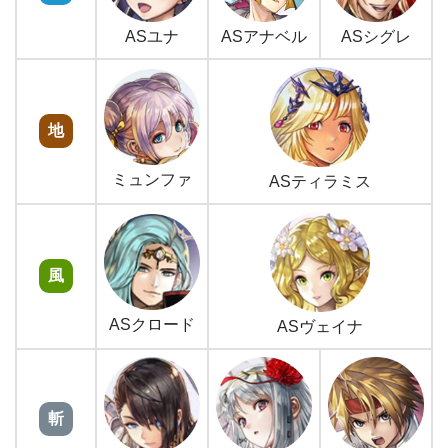
ASユナ
ASアナベル
ASシグレ
地
ミュンファ
ASティラミス
風
アナザースタイル フェーリクルス
ASクロード
ASヴェイナ
斬