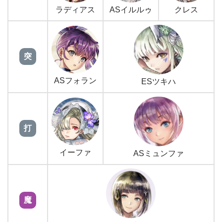
ラディアス
ASイルルゥ
クレス
突
ASフォラン
ESツキハ
打
イーファ
ASミュンファ
魔