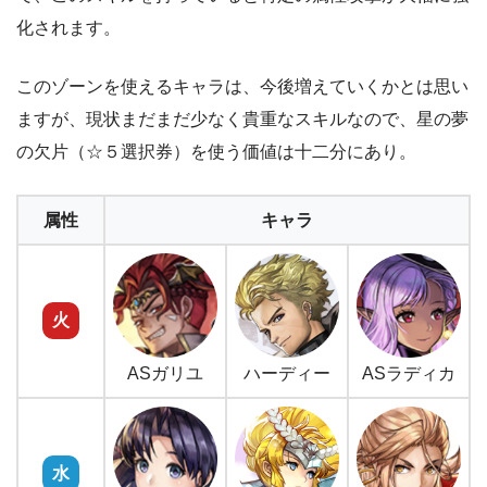
化されます。
このゾーンを使えるキャラは、今後増えていくかとは思い
ますが、現状まだまだ少なく貴重なスキルなので、星の夢
の欠片（☆５選択券）を使う価値は十二分にあり。
属性
キャラ
キャラが多すぎて、どれを狙えばいいのか
分からねーよ！
火
ASガリユ
ハーディー
ASラディカ
水