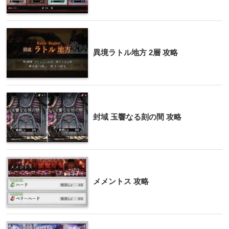
異境ラトル地方 2層 攻略
封域 玉響なる刻の間 攻略
メメントス 攻略