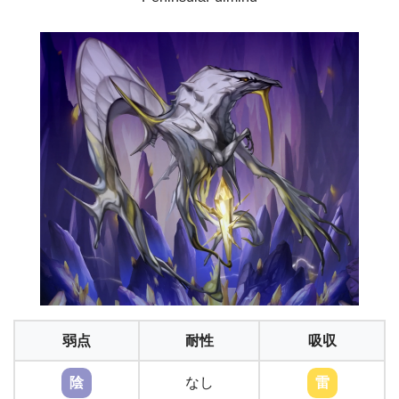
弱点
耐性
吸収
陰
なし
雷