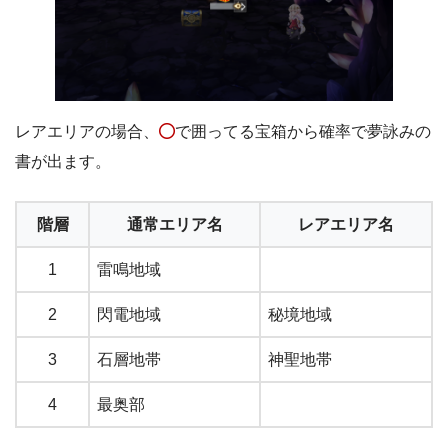
レアエリアの場合、
で囲ってる宝箱から確率で夢詠みの
書が出ます。
階層
通常エリア名
レアエリア名
1
雷鳴地域
2
閃電地域
秘境地域
3
石層地帯
神聖地帯
4
最奥部