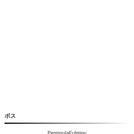
ボス
PeninsulaFulminu