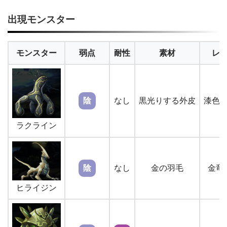
出現モンスター
モンスター
弱点
耐性
素材
レ
陰
なし
黒光りする外皮
漆色
ラクライン
陰
なし
金の羽毛
金竜
ヒライジン