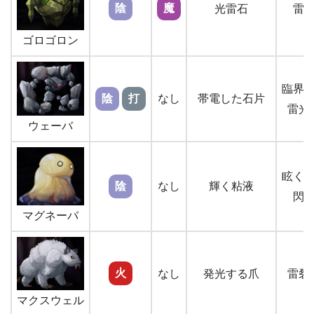
陰
魔
光雷石
雷
ゴロゴロン
臨界
陰
打
なし
帯電した石片
雷光
ウェーバ
眩く
陰
なし
輝く粘液
閃
マグネーバ
火
なし
発光する爪
雷裂
マクスウェル