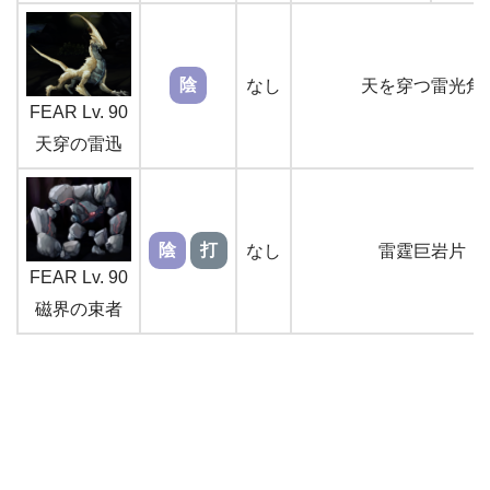
陰
なし
天を穿つ雷光角
FEAR Lv. 90
天穿の雷迅
陰
打
なし
雷霆巨岩片
FEAR Lv. 90
磁界の束者