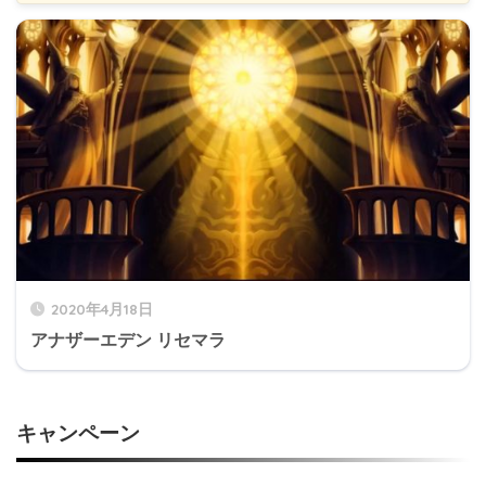
ガチャ
ピックアップ
10%
～ 20
運命の出逢い
ユキノ
ASシャノン
1回限定
仲間との出逢い
なし
ハーディー
～ 202
星の夢の出逢い
2020年4月18日
仲間との出逢い
1回限定
アナザーエデン リセマラ
ASセティー
10%
キャンペーン
レンリ
～ 20
運命の出逢い
ヒイナ