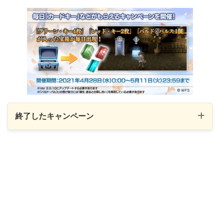
ヴィアッカ
ミュンファ
ハーディー
イルルゥ
～ 202
運命の出逢い
ヴィクト
ミストレア
仲間との出逢い
3回限定
ASイルルゥ
ASユナ
ASシャノン
終了したキャンペーン
ASユーイン
～ 202
ASレンリ
ASヴェイナ
仲間との出逢い
ASラクレア
10%
運命の出逢い
ASラディカ
ミルシャ