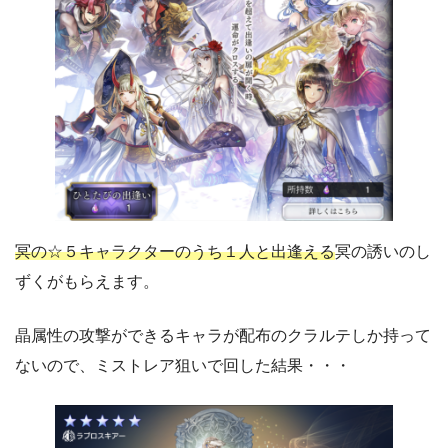
10%
ユキノ
～ 202
運命の出逢い
仲間との出逢い
イーファ
ASシオン
1回限定
10%
ヒイナ
冥の☆５キャラクターのうち１人と出逢える
冥の誘いのし
～ 20
運命の出逢い
ずくがもらえます。
ASホオズキ
仲間との出逢い
1回限定
フェルミナ
晶属性の攻撃ができるキャラが配布のクラルテしか持って
ないので、ミストレア狙いで回した結果・・・
10%
ASロゼッタ
～ 202
運命の出逢い