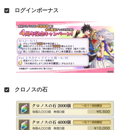
1回限定
武器との巡り逢い
ログインボーナス
エルガ
確定
～ 20
キキョウとの出逢い
ASシエル
キキョウ
仲間との出逢い
1回限定
10%
チルリル
～ 202
クロノスの石
運命の出逢い
仲間との出逢い
ASロゼッタ
1回限定
ASフォラン
10%
マリエル