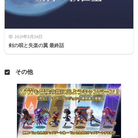
運命の出逢い
ASユーイン
ラディアス
ASヒスメナ
1回限定
～ 202
確定
仲間との出逢い
2021年3月24日
ASフォラン
ASロゼッタ
武具の真髄編
剣の唄と失楽の翼 最終話
マリエル
イーファ
ASイルルゥ
or
運命の出逢い
その他
1回限定
デュナリス
ASホオズキ
確定
～ 202
シャノン
仲間との出逢い
ASヒスメナ
プレメア