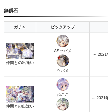
運命の出逢い
3rd Anniversary
無償石
3回限定
ASフォラン
ガチャ
ピックアップ
確定
メリナとの出逢い
ASツバメ
メリナ
～ 2021年
1回限定
仲間との出逢い
ツバメ
確定
ロゼッタとの出逢い
ロゼッタ
ねここ
1回限定
～ 2021年6
仲間との出逢い