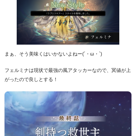
ASイルルゥ
仲間との出逢い
1回限定
ロゼッタ
10%
ASベルトラン
運命の出逢い
～ 202
ASユーイン
まぁ、そう美味くはいかないよねー(´・ω・`)
1回限定
仲間との出逢い
ASマイティ
フェルミナは現状で最強の風アタッカーなので、冥値が上
10%
がったので良しとする！
イーファ
運命の出逢い
ミルシャ
～ 202
1回限定
仲間との出逢い
デューイ
10%