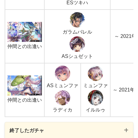
10%
ESツキハ
運命の出逢い
ヴィクト
1回限定
ガラムバレル
～ 2021年
仲間との出逢い
10%
ASシュゼット
運命の出逢い
ミストレア
1回限定
ASミュンファ
ミュンファ
～ 2021年7
仲間との出逢い
10%
ラディカ
イルルゥ
運命の出逢い
ASツキハ
終了したガチャ
1回限定