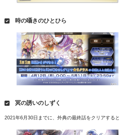
～ 20
運命の出逢い
ASベルトラン
仲間との出逢い
1回限定
時の囁きのひとひら
ヴィクト
確定
ミストレア
～ 202
メリナ
ASアナベル
仲間との出逢い
ASシュゼット
ロゼッタ
ラディアス
運命の出逢い
2回限定
冥の誘いのしずく
ASツキハ
シンシア
ハーディ
～ 20
2021年6月30日までに、外典の最終話をクリアすると
仲間との出逢い
ツキハ
チルリル
ミストレア