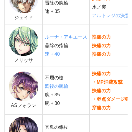
雷除の腕輪
水ノ突
速 + 35
アルトレジの決意
ジェイド
ルーナ・アキエース
抉痛の力
晶除の指輪
抉痛の力
速 + 40
抉痛の力
メリッサ
抉痛の力
不屈の槍
・MP消費攻撃
嚮後の腕輪
抉痛の力
腕 + 35
・弱点ダメージ強
腕 + 30
ASフォラン
穿痛の力
冥鬼の錫杖