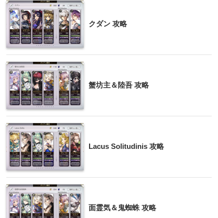
クダン 攻略
蟹坊主＆陸吾 攻略
Lacus Solitudinis 攻略
面霊気＆鬼蜘蛛 攻略