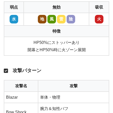
弱点
無効
吸収
水
地
風
雷
陰
火
特徴
HP50%にストッパーあり
開幕とHP50%時に火ゾーン展開
攻撃パターン
攻撃名
攻撃
Blazar
単体・物理
腕力＆知性バフ
Bow Shock