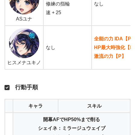
修練の指輪
なし
速 + 25
ASユナ
全能の力 IDA【P
なし
HP最大時強化【P
激流の力【P】
ヒスメナユキノ
行動手順
キャラ
スキル
開幕AFでHP50%まで削る
シェイネ：ミラージュウェイブ