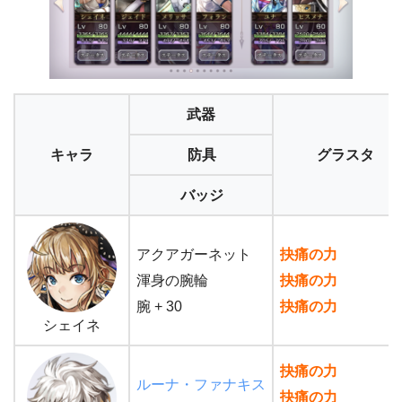
武器
キャラ
防具
グラスタ
バッジ
アクアガーネット
抉痛の力
渾身の腕輪
抉痛の力
腕 + 30
抉痛の力
シェイネ
抉痛の力
ルーナ・ファナキス
抉痛の力