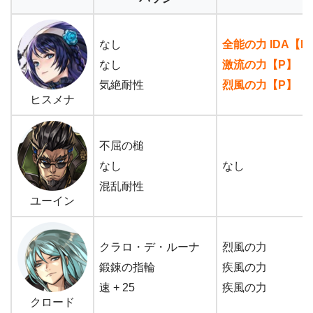
なし
全能の力 IDA【P
なし
激流の力【P】
気絶耐性
烈風の力【P】
ヒスメナ
不屈の槌
なし
なし
混乱耐性
ユーイン
クラロ・デ・ルーナ
烈風の力
鍛錬の指輪
疾風の力
速 + 25
疾風の力
クロード