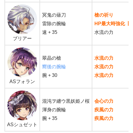
冥鬼の薙刀
槍の祈り
雷除の腕輪
HP最大時強化【
速 + 35
水流の力
ブリアー
翠晶の槍
水流の力
嚮後の腕輪
水流の力
腕 + 30
水流の力
ASフォラン
混沌ヲ纏ウ黒妖姫ノ桜
会心の力
渾身の腕輪
疾風の力
腕 + 35
疾風の力
ASシュゼット