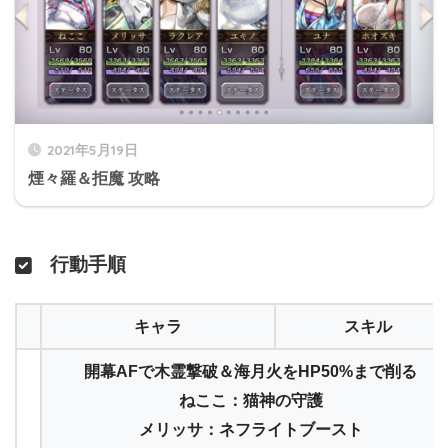
2021年5月19日
煙々羅＆拒魔 攻略
行動手順
キャラ
スキル
開幕AFで木霊撃破＆海月火をHP50%まで削る
ねここ：猫神の守護
メリッサ：ネフライトブースト