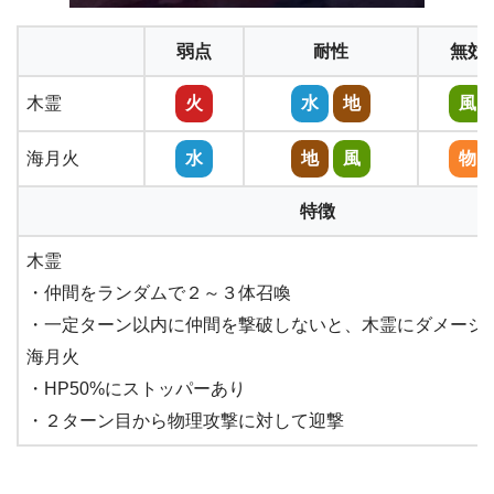
弱点
耐性
無効
木霊
火
水
地
風
海月火
水
地
風
物
特徴
木霊
・仲間をランダムで２～３体召喚
・一定ターン以内に仲間を撃破しないと、木霊にダメージ
海月火
・HP50%にストッパーあり
・２ターン目から物理攻撃に対して迎撃