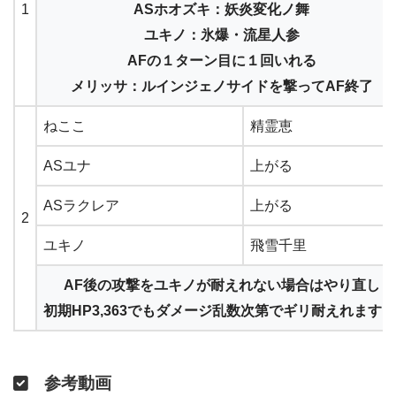
1
ASホオズキ：妖炎変化ノ舞
ユキノ：氷爆・流星人参
AFの１ターン目に１回いれる
メリッサ：ルインジェノサイドを撃ってAF終了
ねここ
精霊恵
ASユナ
上がる
ASラクレア
上がる
2
ユキノ
飛雪千里
AF後の攻撃をユキノが耐えれない場合はやり直し
初期HP3,363でもダメージ乱数次第でギリ耐えれます
参考動画