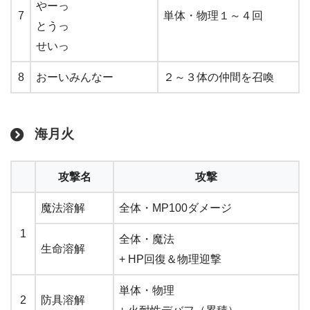
やーっ
7
単体・物理１～４回
とうっ
せいっ
8
おーいみんなー
２～３体の仲間を召喚
海月火
攻撃名
攻撃
魔法溶解
全体・MP100ダメージ
1
全体・魔法
生命溶解
+ HP回復＆物理迎撃
単体・物理
2
防具溶解