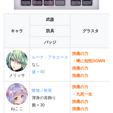
武器
キャラ
防具
グラスタ
バッジ
抉痛の力
ルーナ・アキエース
・稀に知性DOWN
なし
抉痛の力
速 + 40
メリッサ
抉痛の力
抉痛の力
喰無ノ斬尾
・九死一生
渾身の首飾り
抉痛の力
腕 + 30
ねここ
抉痛の力