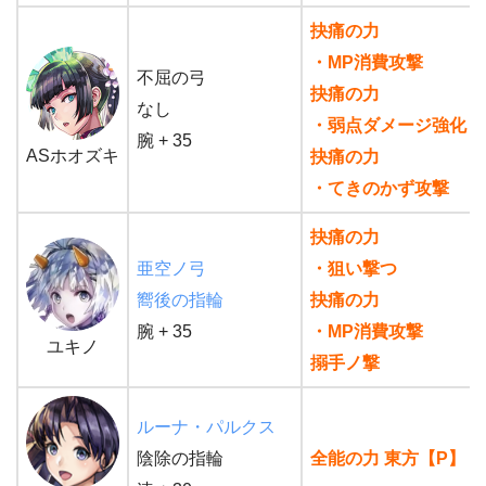
抉痛の力
・MP消費攻撃
不屈の弓
抉痛の力
なし
・弱点ダメージ強化
腕 + 35
ASホオズキ
抉痛の力
・てきのかず攻撃
抉痛の力
亜空ノ弓
・狙い撃つ
嚮後の指輪
抉痛の力
腕 + 35
・MP消費攻撃
ユキノ
搦手ノ撃
ルーナ・パルクス
陰除の指輪
全能の力 東方【P】