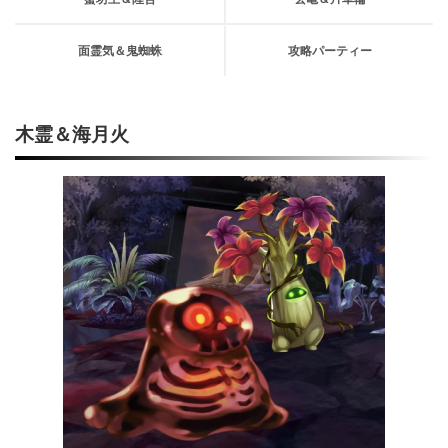
面霊気＆鬼蜘蛛
攻略パーティー
木霊＆海月火