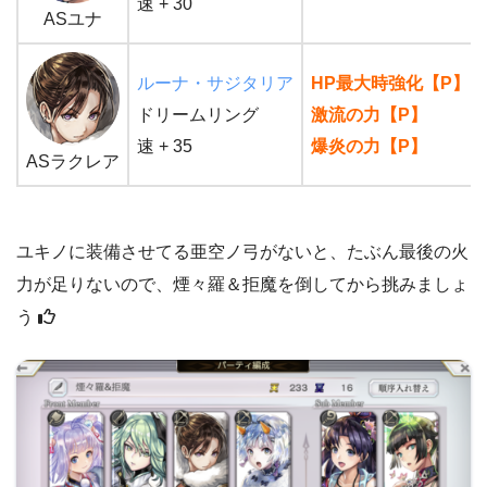
速 + 30
ASユナ
ルーナ・サジタリア
HP最大時強化【P】
ドリームリング
激流の力【P】
速 + 35
爆炎の力【P】
ASラクレア
ユキノに装備させてる亜空ノ弓がないと、たぶん最後の火
力が足りないので、煙々羅＆拒魔を倒してから挑みましょ
う