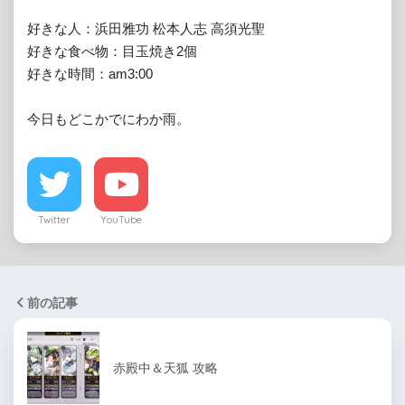
好きな人：浜田雅功 松本人志 高須光聖

好きな食べ物：目玉焼き2個

好きな時間：am3:00

今日もどこかでにわか雨。
Twitter
YouTube
前の記事
赤殿中＆天狐 攻略