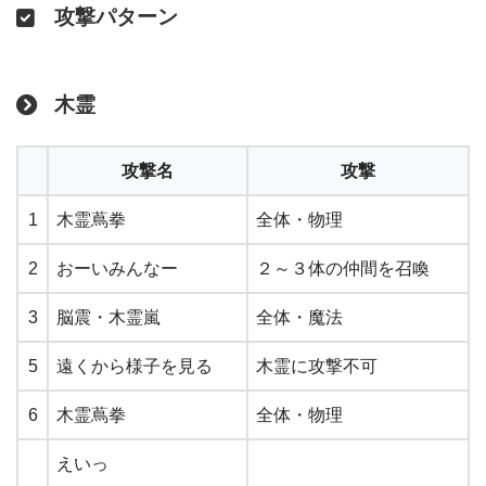
攻撃パターン
木霊
攻撃名
攻撃
1
木霊蔦拳
全体・物理
2
おーいみんなー
２～３体の仲間を召喚
3
脳震・木霊嵐
全体・魔法
5
遠くから様子を見る
木霊に攻撃不可
6
木霊蔦拳
全体・物理
えいっ