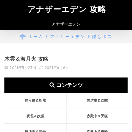
アナザーエデン 攻略
アナザーエデン
ホーム
アナザーエデン
隠しボス
木霊＆海月火 攻略
2021年5月23日
2021年6月6日
コンテンツ
煙々羅＆拒魔
黒坊主＆巴蛇
夜雀＆妖狸
赤殿中＆天狐
蟹坊主＆陸吾
玄亀＆片車輪