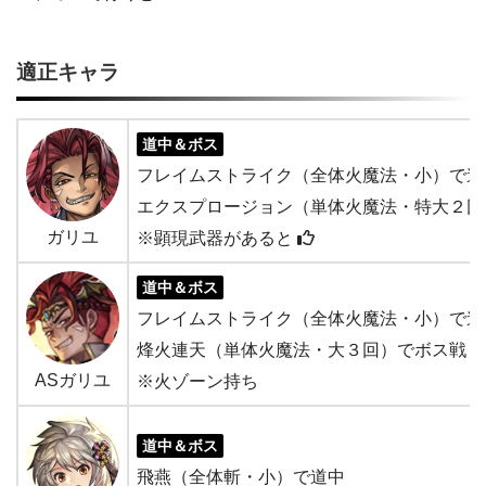
適正キャラ
道中＆ボス
フレイムストライク（全体火魔法・小）で道
エクスプロージョン（単体火魔法・特大２回
ガリユ
※顕現武器があると
道中＆ボス
フレイムストライク（全体火魔法・小）で道
烽火連天（単体火魔法・大３回）でボス戦
ASガリユ
※火ゾーン持ち
道中＆ボス
飛燕（全体斬・小）で道中