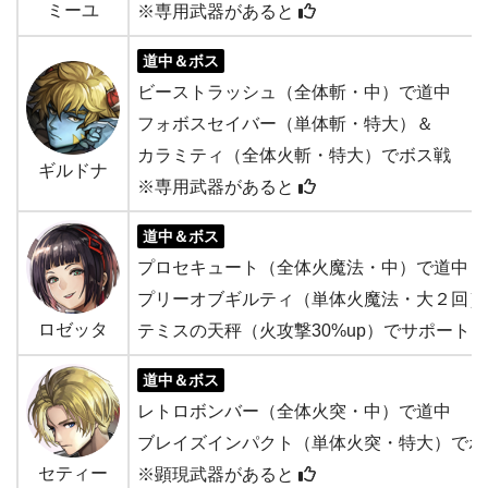
ミーユ
※専用武器があると
道中＆ボス
ビーストラッシュ（全体斬・中）で道中
フォボスセイバー（単体斬・特大）＆
カラミティ（全体火斬・特大）でボス戦
ギルドナ
※専用武器があると
道中＆ボス
プロセキュート（全体火魔法・中）で道中
プリーオブギルティ（単体火魔法・大２回）
ロゼッタ
テミスの天秤（火攻撃30%up）でサポート
道中＆ボス
レトロボンバー（全体火突・中）で道中
ブレイズインパクト（単体火突・特大）でボ
セティー
※顕現武器があると