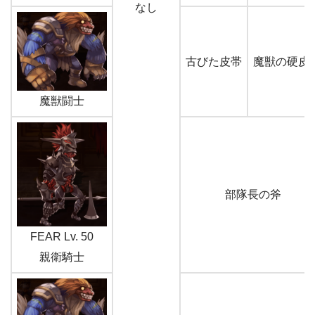
なし
古びた皮帯
魔獣の硬皮
魔獣闘士
部隊長の斧
FEAR Lv. 50
親衛騎士