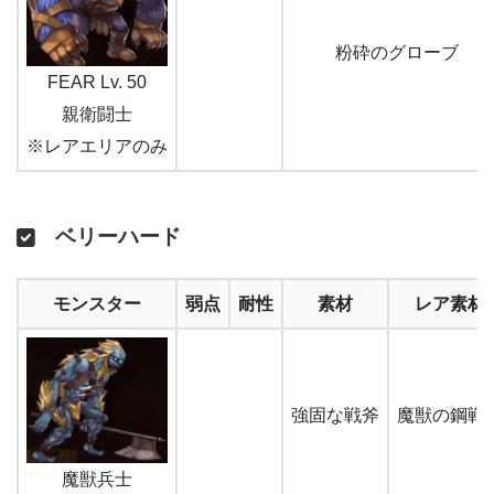
粉砕のグローブ
FEAR Lv. 50
親衛闘士
※レアエリアのみ
ベリーハード
モンスター
弱点
耐性
素材
レア素材
強固な戦斧
魔獣の鋼戦
魔獣兵士