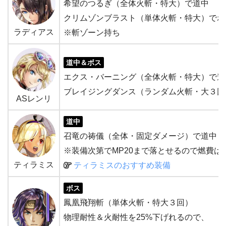
希望のつるぎ（全体火斬・特大）で道中
クリムゾンブラスト（単体火斬・特大）でボ
ラディアス
※斬ゾーン持ち
道中＆ボス
エクス・バーニング（全体火斬・特大）で道
ブレイジングダンス（ランダム火斬・大３回
ASレンリ
道中
召竜の祷儀（全体・固定ダメージ）で道中
※装備次第でMP20まで落とせるので燃費は
ティラミス
ティラミスのおすすめ装備
ボス
鳳凰飛翔斬（単体火斬・特大３回）
物理耐性＆火耐性を25%下げれるので、