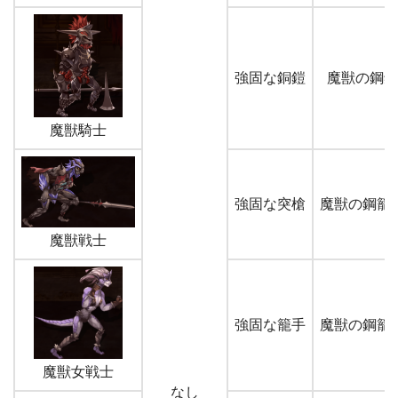
強固な銅鎧
魔獣の鋼鎧
魔獣騎士
強固な突槍
魔獣の鋼籠
魔獣戦士
強固な籠手
魔獣の鋼籠
魔獣女戦士
なし