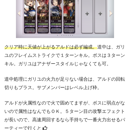
クリア時に天値が上がるアルドは必ず編成。
道中は、ガリ
ユのフレイムストライクで１ターンキル。ボスは３ターン
キル。ガリユはアナザースタイルじゃなくても可。
道中処理にガリユの火力が足りない場合は、アルドの回転
切りもプラス。サブメンバーはレベル上げ枠。
アルドが火属性なので火で固めてますが、ボスに弱点がな
いので属性はなんでもＯＫ。５ターン目の攻撃エフェクト
が長いので、高速周回するなら手持ちで一番火力出せるパ
ーティーで行くと