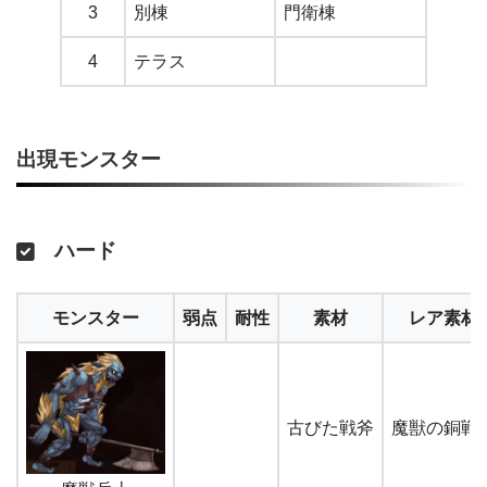
3
別棟
門衛棟
4
テラス
出現モンスター
ハード
モンスター
弱点
耐性
素材
レア素材
古びた戦斧
魔獣の銅戦