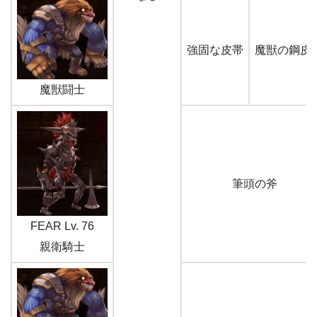
強固な皮帯
魔獣の鋼皮
魔獣闘士
筆頭の斧
FEAR Lv. 76
親衛騎士