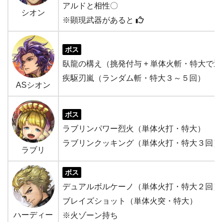
アルドと相性〇
シオン
※顕現武器があると
ボス
臥龍の構え（挑発付与 + 単体火斬・特大で
疾駆刃嵐（ランダム斬・特大３～５回）
ASシオン
ボス
ラブリンパワー烈火（単体火打・特大）
ラブリンクッキング（単体火打・特大３回）
ラブリ
ボス
デュアルボルケーノ（単体火打・特大２回）
ブレイズショット（単体火突・特大）
ハーディー
※火ゾーン持ち