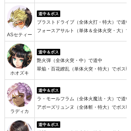
道中＆ボス
ブラストドライブ（全体火打・特大）で道中
フォースアサルト（単体＆全体火突・大）で
ASセティー
道中＆ボス
艶火弾（全体火突・中）で道中
翠焔・百花繚乱（単体火突・特大）でボス戦
ホオズキ
道中＆ボス
ラ・モールフラム（全体火魔法・大）で道中
アポーズリュンヌ（全体斬・特大）でボス戦
ラディカ
道中＆ボス