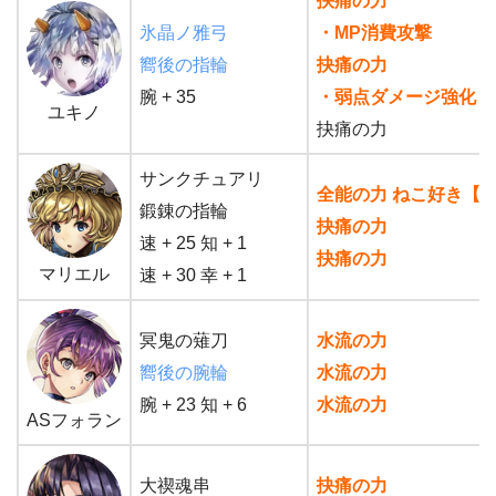
抉痛の力
氷晶ノ雅弓
・MP消費攻撃
嚮後の指輪
抉痛の力
腕 + 35
・弱点ダメージ強化
ユキノ
抉痛の力
サンクチュアリ
全能の力 ねこ好き【P
鍛錬の指輪
抉痛の力
速 + 25 知 + 1
抉痛の力
マリエル
速 + 30 幸 + 1
冥鬼の薙刀
水流の力
嚮後の腕輪
水流の力
腕 + 23 知 + 6
水流の力
ASフォラン
大禊魂串
抉痛の力