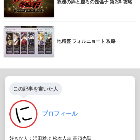
双魂の絆と虚ろの傀儡子 第2弾 攻略
地精霊 フォルニョート 攻略
この記事を書いた人
プロフィール
好きな人：浜田雅功 松本人志 高須光聖
