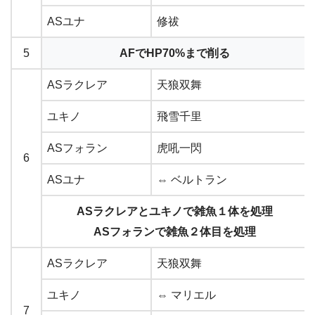
ASユナ
修祓
5
AFでHP70%まで削る
ASラクレア
天狼双舞
ユキノ
飛雪千里
ASフォラン
虎吼一閃
6
ASユナ
⇔ ベルトラン
ASラクレアとユキノで雑魚１体を処理
ASフォランで雑魚２体目を処理
ASラクレア
天狼双舞
ユキノ
⇔ マリエル
7