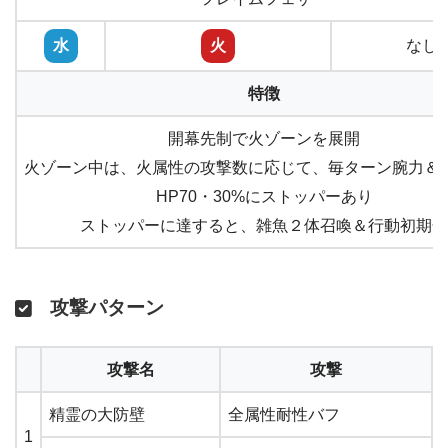
水
火
なし
特徴
開幕先制で火ゾーンを展開
火ゾーン中は、火属性の攻撃数に応じて、毎ターン腕力＆
HP70・30%にストッパーあり
ストッパーに達すると、雑魚２体召喚＆行動初期化
攻撃パターン
攻撃名
攻撃
精霊の大防壁
全属性耐性バフ
1