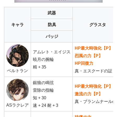
武器
キャラ
防具
グラスタ
バッジ
HP最大時強化【P】
アムレト・エイジス
烈風の力【P】
暁月の腕輪
HP回復力
精 + 35
ベルトラン
真・エスクードの証
銀狼の鳴弦
HP最大時強化【P】
雷除の指輪
激流の力【P】
知 + 30
真・ブランムナールの
ASラクレア
速 + 24 耐 + 3