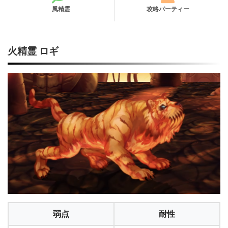
風精霊
攻略パーティー
火精霊 ロギ
弱点
耐性