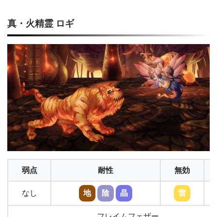
真・火精霊 ロギ
弱点
耐性
無効
なし
地
陰
晶
雷
フレイムフェザー