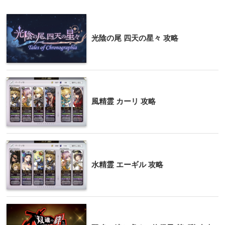
光陰の尾 四天の星々 攻略
風精霊 カーリ 攻略
水精霊 エーギル 攻略