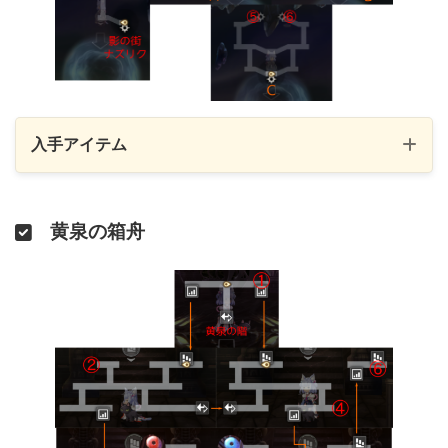
入手アイテム
① 攻撃の結晶 × 10
② 時の整いの黄雫
黄泉の箱舟
③ 巨大な車輪の軸 × 5
④ 夢詠みの書
⑤ 時の整いの紅雫
⑥ 支援の硬玉
雲の残滓
マーク
天空石