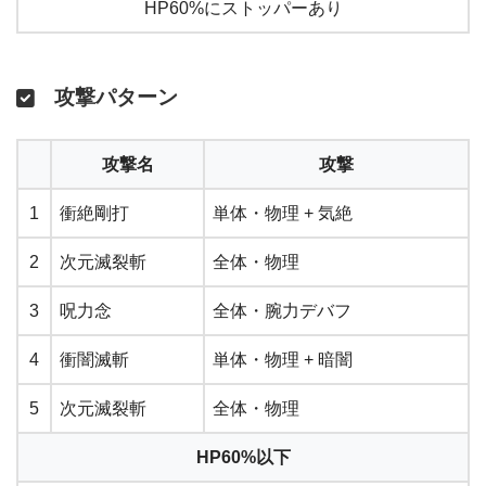
HP60%にストッパーあり
攻撃パターン
攻撃名
攻撃
1
衝絶剛打
単体・物理 + 気絶
2
次元滅裂斬
全体・物理
3
呪力念
全体・腕力デバフ
4
衝闇滅斬
単体・物理 + 暗闇
5
次元滅裂斬
全体・物理
HP60%以下