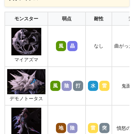
① 上級秘伝巻子 × 7
モンスター
弱点
② 鬼面の甲羅 × 10
耐性
素
③ 憤怒の色彩の羽 × 10
④ 曲がった車輪の軸 × 10
⑤ 攻撃の硬玉 × 1
⑥ 吸収の力（弓）
風
晶
なし
曲がった
⑦ 特殊の欠片 × 30
⑧ 巨大な車輪の軸 × 5
マイアズマ
⑨ 復活鉱石 × 3
⑩ 攻撃の欠片 × 30
風
陰
打
水
雷
鬼面
デモノトータス
地
陰
雷
突
憤怒の