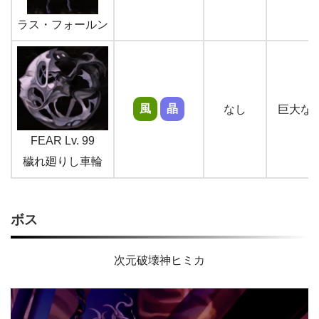
ラス・フォールン
風
晶
なし
巨大な
FEAR Lv. 99
穢れ廻りし車輪
ボス
次元破壊神ヒミカ