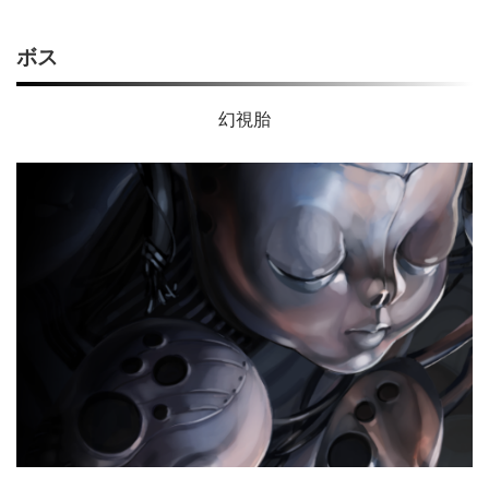
ボス
幻視胎