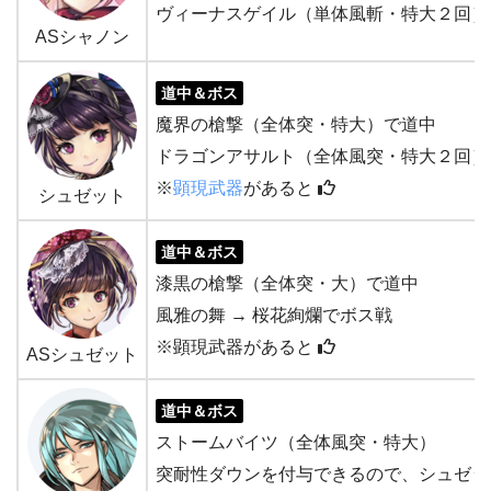
ヴィーナスゲイル（単体風斬・特大２回）
ASシャノン
道中＆ボス
魔界の槍撃（全体突・特大）で道中
ドラゴンアサルト（全体風突・特大２回）
※
顕現武器
があると
シュゼット
道中＆ボス
漆黒の槍撃（全体突・大）で道中
風雅の舞 → 桜花絢爛でボス戦
※顕現武器があると
ASシュゼット
道中＆ボス
ストームバイツ（全体風突・特大）
突耐性ダウンを付与できるので、シュゼッ