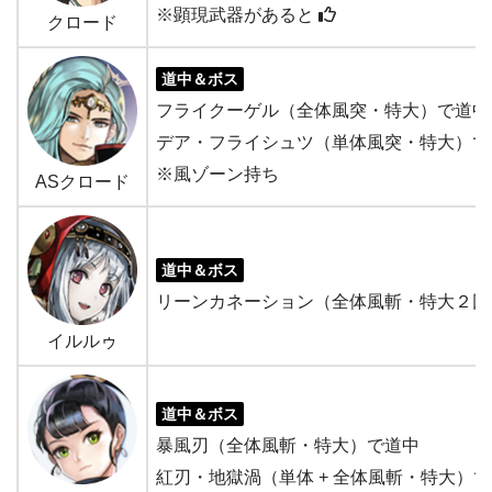
※顕現武器があると
クロード
道中＆ボス
フライクーゲル（全体風突・特大）で道中
デア・フライシュツ（単体風突・特大）で
※風ゾーン持ち
ASクロード
道中＆ボス
リーンカネーション（全体風斬・特大２回
イルルゥ
道中＆ボス
暴風刃（全体風斬・特大）で道中
紅刃・地獄渦（単体 + 全体風斬・特大）