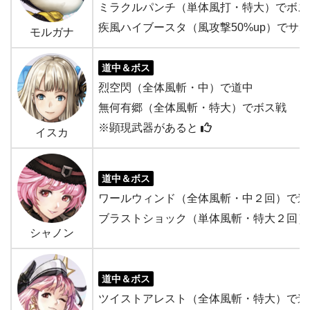
ミラクルパンチ（単体風打・特大）でボス
疾風ハイブースタ（風攻撃50%up）でサ
モルガナ
道中＆ボス
烈空閃（全体風斬・中）で道中
無何有郷（全体風斬・特大）でボス戦
※顕現武器があると
イスカ
道中＆ボス
ワールウィンド（全体風斬・中２回）で道
ブラストショック（単体風斬・特大２回）
シャノン
道中＆ボス
ツイストアレスト（全体風斬・特大）で道