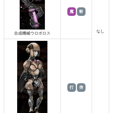
魔
斬
なし
合成機械ウロボロス
打
突