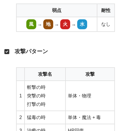
弱点
耐性
風
→
地
→
火
→
水
なし
攻撃パターン
攻撃名
攻撃
斬撃の時
1
突撃の時
単体・物理
打撃の時
2
猛毒の時
単体・魔法 + 毒
3
治癒の時
HP回復