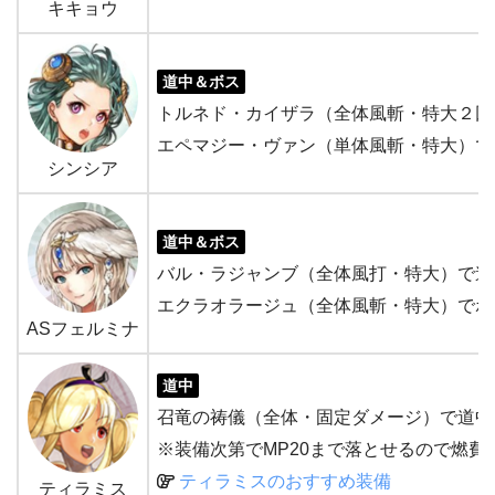
キキョウ
道中＆ボス
トルネド・カイザラ（全体風斬・特大２回
エペマジー・ヴァン（単体風斬・特大）で
シンシア
道中＆ボス
バル・ラジャンブ（全体風打・特大）で道
エクラオラージュ（全体風斬・特大）でボ
ASフェルミナ
道中
召竜の祷儀（全体・固定ダメージ）で道中
※装備次第でMP20まで落とせるので燃費
ティラミスのおすすめ装備
ティラミス