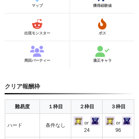
マップ
獲得経験値
出現モンスター
ボス
周回パーティー
適正キャラ
クリア報酬枠
難易度
１枠目
２枠目
３枠目
ハード
条件なし
24
96