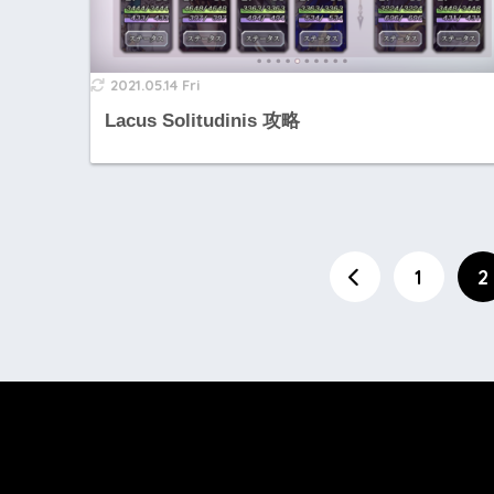
2021.05.14 Fri
Lacus Solitudinis 攻略
1
2