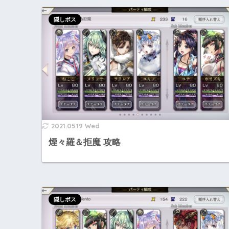
隠しボス
2021.05.19 Wed
煙々羅＆拒魔 攻略
隠しボス