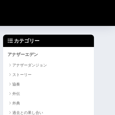
カテゴリー
アナザーエデン
アナザーダンジョン
ストーリー
協奏
外伝
外典
過去との果し合い