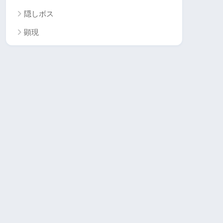
隠しボス
顕現