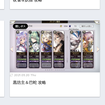
夜雀＆妖狸 攻略
隠しボス
2021.05.20 Thu
黒坊主＆巴蛇 攻略